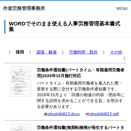
作道労務管理事務所
MENU
WORDでそのまま使える人事労務管理基本書式
集
｜
採用
｜
退職・解雇
｜
労働時間・勤怠
｜
その他
｜
労働条件通知書[パートタイム・有期雇用労働者
用]2026年10月施行対応
パートタイム・有期雇用労働者を雇入れた際・
更新する際に交付する労働条件通知書です。
2026年10月より「待遇の相違の内容・理由等に
関する説明を求めることができる旨」を明示す
る必要があります。
shoshiki813.docx
shoshiki813.pdf
労働条件通知書[無期転換権が発生するパートタ