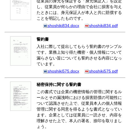
従業員の身元を保証する「身元保証人」を設定
し、従業員が何らかの理由で会社に損害を与え
たときには、身元保証人が本人と共に賠償する
ことを明記したものです。
shoshiki834.docx
shoshiki834.pdf
誓約書
入社に際して提出してもらう誓約書のサンプル
です。業務上知り得た機密・個人情報について
漏らさない旨についても誓約させる内容になっ
ています。
shoshiki575.docx
shoshiki575.pdf
秘密保持に関する誓約書
この書式では企業の機密情報の管理に関するル
ールとその漏洩時における損害賠償の可能性に
ついて認識させた上で、従業員本人の個人情報
管理に関する同意を得るような書式となってい
ます。企業としては従業員に一読させ、内容を
理解させた上で、本人の署名、捺印を取りまし
ょう。