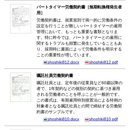
パートタイマー労働契約書［無期転換権発生者
用］
労働契約書は、就業規則で画一的に労働条件の
設定を行うことが難しいパートタイマーの雇用
管理において、もっとも重要な書類となりま
す。特に昨今では、パートタイマーとの雇用に
関するトラブルも頻繁に発生していることもあ
り、採用時に書面によって労働条件を明示する
ことの重要性が増しています。
shoshiki812.docx
shoshiki812.pdf
嘱託社員労働契約書
嘱託社員とは、定年後の従業員など60歳以降の
者で、1年契約などの個別の契約に基づき雇用
される労働者のことを呼ぶことが一般的です。
この書式は、有期雇用特別措置法による特例の
対象者となる嘱託社員との間で締結する労働契
約書のサンプルです。
shoshiki810.docx
shoshiki810.pdf