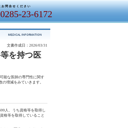
 お 問 合 せ く だ さ い
0285-23-6172
文書作成日：2026/03/31
格等を持つ医
告可能な医師の専門性に関す
数の増減をみていきます。
699人、うち資格等を取得し
かの資格等を取得していること