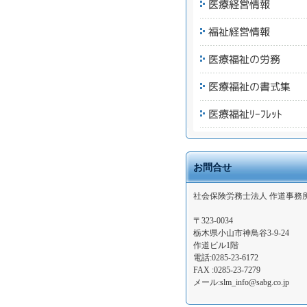
お問合せ
社会保険労務士法人 作道事務
〒323-0034
栃木県小山市神鳥谷3-9-24
作道ビル1階
電話:0285-23-6172
FAX :0285-23-7279
メール:slm_info@sabg.co.jp