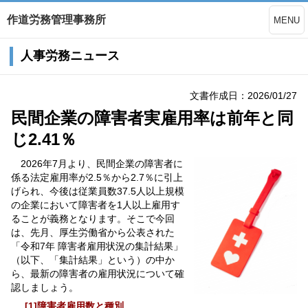
作道労務管理事務所
MENU
人事労務ニュース
文書作成日：2026/01/27
民間企業の障害者実雇用率は前年と同
じ2.41％
2026年7月より、民間企業の障害者に
係る法定雇用率が2.5％から2.7％に引上
げられ、今後は従業員数37.5人以上規模
の企業において障害者を1人以上雇用す
ることが義務となります。そこで今回
は、先月、厚生労働省から公表された
「令和7年 障害者雇用状況の集計結果」
（以下、「集計結果」という）の中か
ら、最新の障害者の雇用状況について確
認しましょう。
[1]障害者雇用数と種別