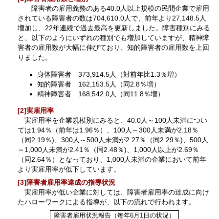
障害者の雇用義務のある40.0人以上規模の民間企業で雇用
されている障害者の数は704,610.0人で、前年より27,148.5人
増加し、22年連続で過去最高を更新しました。障害種別にみる
と、以下のようにいずれの種別でも増加していますが、精神障
害者の雇用数が大幅に伸びており、知的障害者の雇用数を上回
りました。
身体障害者 373,914.5人（対前年比1.3％増）
知的障害者 162,153.5人（同2.8％増）
精神障害者 168,542.0人（同11.8％増）
[2]実雇用率
実雇用率を企業規模別にみると、40.0人～100人未満につい
ては1.94％（前年は1.96％）、100人～300人未満が2.18％
（同2.19％)、300人～500人未満が2.27％（同2.29％)、500人
～1,000人未満が2.41％（同2.48％)、1,000人以上が2.69％
（同2.64％）となっており、1,000人未満の企業において前年
より実雇用率が低下しています。
[3]障害者雇用率達成の指導状況
実雇用率が低い企業に対しては、障害者雇用率の達成に向け
たハローワークによる指導が、以下の流れで行われます。
障害者雇用状況報告（毎年6月1日の状況）